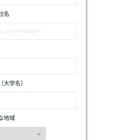
社名
（大学名）
な地域