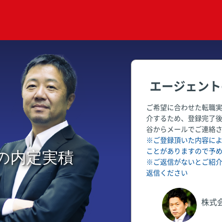
エージェント
ご希望に合わせた転職
介するため、登録完了
谷からメールでご連絡
※ご登録頂いた内容に
ことがありますので予
の内定実積
※ご返信がないとご紹
返信ください
株式