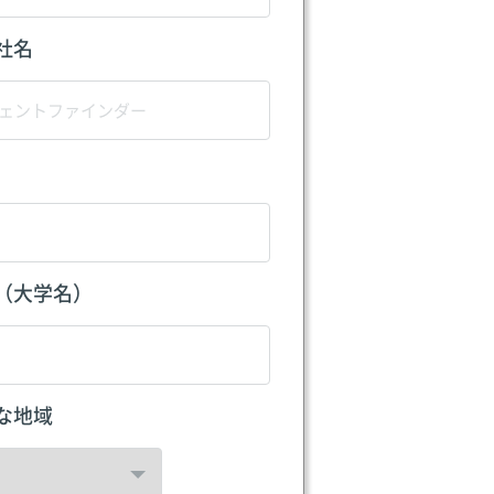
社名
（大学名）
な地域