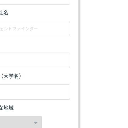
社名
（大学名）
な地域