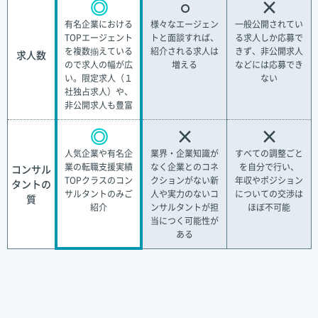
◎
○
×
有名企業における
様々なエージェン
一般公開されてい
TOPエージェント
トと面談すれば、
る求人しか応募で
を複数揃えている
紹介される求人は
きず、非公開求人
求人数
ので求人の幅が広
増える
などには応募でき
い。限定求人（１
ない
社独占求人）や、
非公開求人も豊富
◎
×
×
人気企業や有名企
業界・企業知識が
すべての調整ごと
業の転職支援実績
なく企業とのコネ
を自分で行い、
コンサル
TOPクラスのコン
クションがない新
年収やポジション
タントの
サルタントのみご
人や実力のないコ
についての交渉は
質
紹介
ンサルタントが担
ほぼ不可能
当につく可能性が
ある