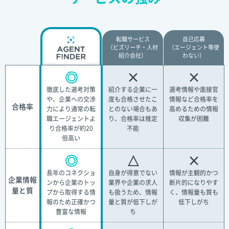
転職サービス
自己応募
（ビズリーチ・人材
（エージェント等使
紹介会社）
わない）
◎
×
×
徹底した選考対策
紹介する企業に一
選考情報や面接官
や、企業への交渉
度も合格させたこ
情報など合格率を
合格率
力により通常の転
とのない場合もあ
高めるための情報
職エージェントよ
り、合格率は推定
収集が困難
り合格率が約20
不能
倍高い
◎
△
×
長年のコネクショ
自身が得意でない
情報が主観的かつ
企業情報
ンから企業のトッ
業界や企業の求人
断片的になりやす
量と質
プから取得する情
も扱うため、情報
く、情報量も質も
報のため正確かつ
量と質が低下しが
低下しがち
豊富な情報
ち