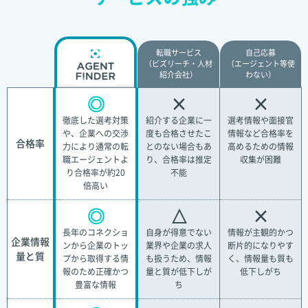
転職サービス
自己応募
（ビズリーチ・人材
（エージェント等使
紹介会社）
わない）
◎
×
×
徹底した選考対策
紹介する企業に一
選考情報や面接官
や、企業への交渉
度も合格させたこ
情報など合格率を
合格率
力により通常の転
とのない場合もあ
高めるための情報
職エージェントよ
り、合格率は推定
収集が困難
り合格率が約20
不能
倍高い
◎
△
×
長年のコネクショ
自身が得意でない
情報が主観的かつ
企業情報
ンから企業のトッ
業界や企業の求人
断片的になりやす
量と質
プから取得する情
も扱うため、情報
く、情報量も質も
報のため正確かつ
量と質が低下しが
低下しがち
豊富な情報
ち