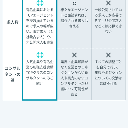
◎
○
×
有名企業における
様々なエージェン
一般公開されてい
TOPエージェント
トと面談すれば、
る求人しか応募で
を複数揃えている
紹介される求人は
きず、非公開求人
求人数
ので求人の幅が広
増える
などには応募でき
い。限定求人（１
ない
社独占求人）や、
非公開求人も豊富
◎
×
×
人気企業や有名企
業界・企業知識が
すべての調整ごと
業の転職支援実績
なく企業とのコネ
を自分で行い、
コンサル
TOPクラスのコン
クションがない新
年収やポジション
タントの
サルタントのみご
人や実力のないコ
についての交渉は
質
紹介
ンサルタントが担
ほぼ不可能
当につく可能性が
ある